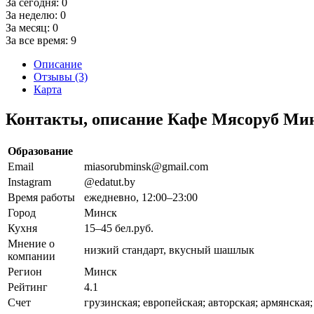
За сегодня:
0
За неделю:
0
За месяц:
0
За все время:
9
Описание
Отзывы (3)
Карта
Контакты, описание Кафе Мясоруб Ми
Образование
Email
miasorubminsk@gmail.com
Instagram
@edatut.by
Время работы
ежедневно, 12:00–23:00
Город
Минск
Кухня
15–45 бел.руб.
Мнение о
низкий стандарт, вкусный шашлык
компании
Регион
Минск
Рейтинг
4.1
Счет
грузинская; европейская; авторская; армянска