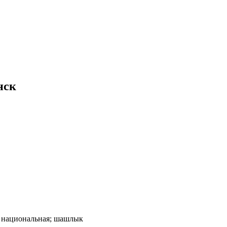
нск
я; национальная; шашлык