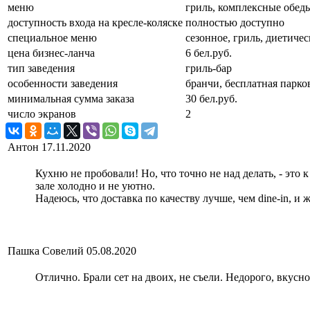
меню
гриль, комплексные обед
доступность входа на кресле-коляске
полностью доступно
специальное меню
сезонное, гриль, диетичес
цена бизнес-ланча
6 бел.руб.
тип заведения
гриль-бар
особенности заведения
бранчи, бесплатная парков
минимальная сумма заказа
30 бел.руб.
число экранов
2
Антон
17.11.2020
Кухню не пробовали! Но, что точно не над делать, - это
зале холодно и не уютно.
Надеюсь, что доставка по качеству лучше, чем dine-in, 
Пашка Совелий
05.08.2020
Отлично. Брали сет на двоих, не съели. Недорого, вкусн