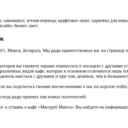
ы; самовывоз; летняя веранда; крафтовое пиво; парковка для инва
нлайн; бизнес-ланч
ск
9/1, Минск, Беларусь. Мы рады приветствовать вас на странице 
котором вы сможете хорошо перекусить и посидеть с друзьями и
 различных видов кафе, которые в основном отличаются лишь т
доволь наесться с друзьями и при том, дешевле, чем в большинс
ли вы поделитесь своими впечатлениями о нас на портале restby.
всегда рады принять там новых посетителей.
г и отзывы о кафе «Мясоруб Минск» Вы найдете на информацион