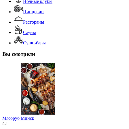
Ночные клубы
Пиццерии
Рестораны
Сауны
Суши-бары
Вы смотрели
Мясоруб Минск
4.1