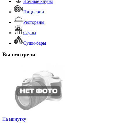
Ночные клубы
Пиццерии
Рестораны
Сауны
Суши-бары
Вы смотрели
На минутку