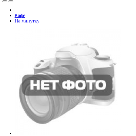
Кафе
На минутку