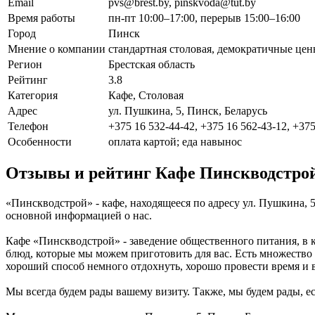
Email
pvs@brest.by, pinskvoda@tut.by
Время работы
пн-пт 10:00–17:00, перерыв 15:00–16:00
Город
Пинск
Мнение о компании
стандартная столовая, демократичные цены
Регион
Брестская область
Рейтинг
3.8
Категория
Кафе, Столовая
Адрес
ул. Пушкина, 5, Пинск, Беларусь
Телефон
+375 16 532-44-42, +375 16 562-43-12, +375
Особенности
оплата картой; еда навынос
Отзывы и рейтинг Кафе Пинскводстро
«Пинскводстрой» - кафе, находящееся по адресу ул. Пушкина, 5
основной информацией о нас.
Кафе «Пинскводстрой» - заведение общественного питания, в 
блюд, которые мы можем приготовить для вас. Есть множество
хороший способ немного отдохнуть, хорошо провести время и в
Мы всегда будем рады вашему визиту. Также, мы будем рады, ес