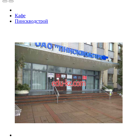
Кафе
Пинскводстрой