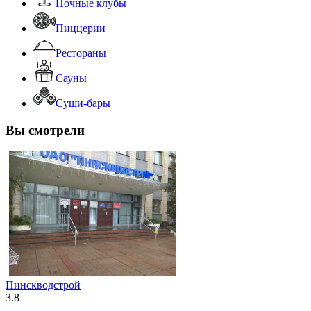
Ночные клубы
Пиццерии
Рестораны
Сауны
Суши-бары
Вы смотрели
Пинскводстрой
3.8