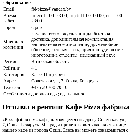
Образование
Email
fbkpizza@yandex.by
Время
пн-чт 11:00–23:00; пт,сб 11:00–00:00; вс 11:00–
работы
23:00
Город
Орша
вкусное тесто, вкусная пицца, быстрая
доставка, дополнительная комплектация,
Мнение о
наплевательское отношение, дружелюбное
компании
общение, вкусная часть, приятное удивление,
иногородние студенты, изысканный вкус
Регион
Витебская область
Рейтинг
4.1
Категория
Кафе, Пиццерия
Адрес
Советская ул., 7, Орша, Беларусь
Телефон
+375 29 700-79-19
Особенности
доставка еды; еда навынос
Отзывы и рейтинг Кафе Pizza фабрика
«Pizza фабрика» - кафе, находящееся по адресу Советская ул.,
7, Орша, Беларусь. Мы рады приветствовать вас на странице
нашего кафе из города Орша. Здесь вы можете ознакомиться с