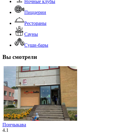
Ночные клубы
Пиццерии
Рестораны
Сауны
Суши-бары
Вы смотрели
Пончыкава
4.1