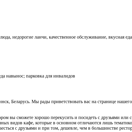
люда, недорогие ланчи, качественное обслуживание, вкусная еда
; еда навынос; парковка для инвалидов
 Минск, Беларусь. Мы рады приветствовать вас на странице нашег
тором вы сможете хорошо перекусить и посидеть с друзьями или 
чных видов кафе, которые в основном отличаются лишь тематико
есться с друзьями и при том, дешевле, чем в большинстве ресто