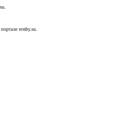
su.
ортале restby.su.