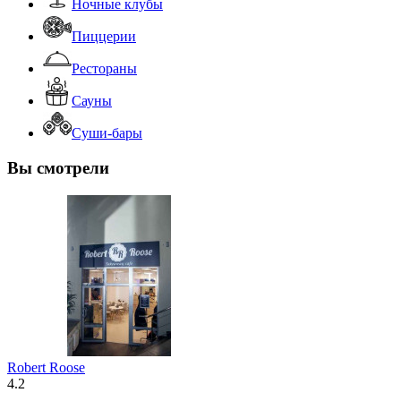
Ночные клубы
Пиццерии
Рестораны
Сауны
Суши-бары
Вы смотрели
Robert Roose
4.2