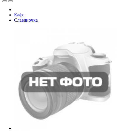
Кафе
Славяночка