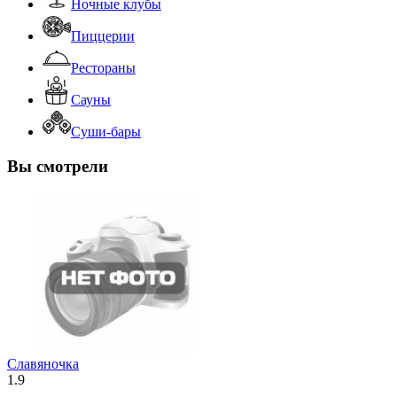
Ночные клубы
Пиццерии
Рестораны
Сауны
Суши-бары
Вы смотрели
Славяночка
1.9