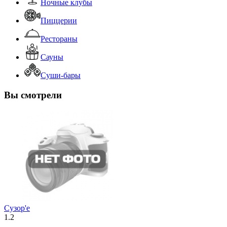
Ночные клубы
Пиццерии
Рестораны
Сауны
Суши-бары
Вы смотрели
Сузор'е
1.2