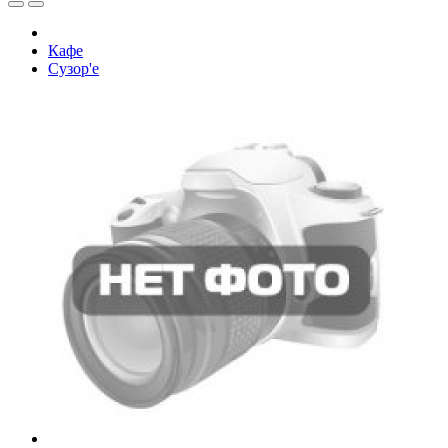
Кафе
Сузор'е