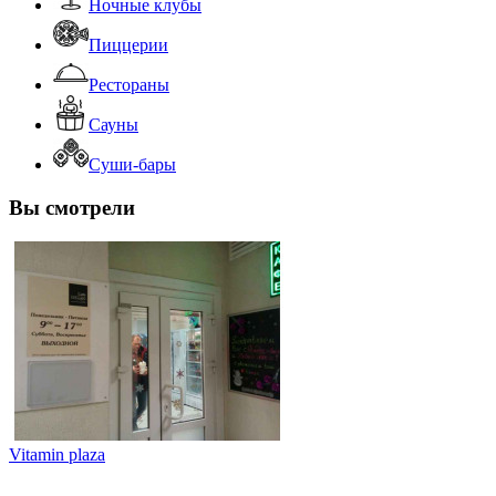
Ночные клубы
Пиццерии
Рестораны
Сауны
Суши-бары
Вы смотрели
Vitamin plaza