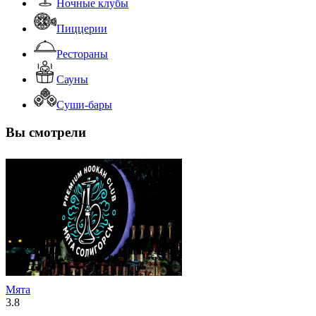
Ночные клубы
Пиццерии
Рестораны
Сауны
Суши-бары
Вы смотрели
Мята
3.8