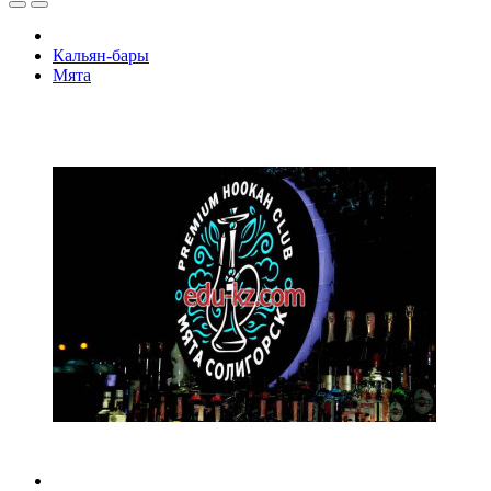
Кальян-бары
Мята