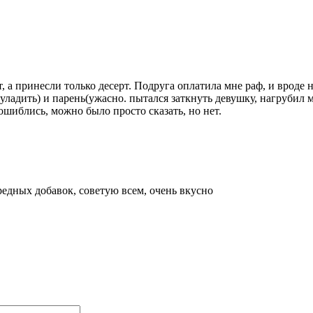
, а принесли только десерт. Подруга оплатила мне раф, и вроде но
ладить) и парень(ужасно. пытался заткнуть девушку, нагрубил мо
 ошиблись, можно было просто сказать, но нет.
редных добавок, советую всем, очень вкусно