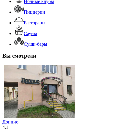
Ночные клубы
Пиццерии
Рестораны
Сауны
Суши-бары
Вы смотрели
Доппио
4.1