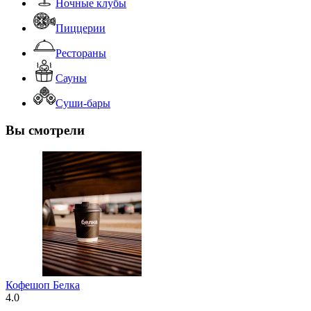
Ночные клубы
Пиццерии
Рестораны
Сауны
Суши-бары
Вы смотрели
Кофешоп Белка
4.0