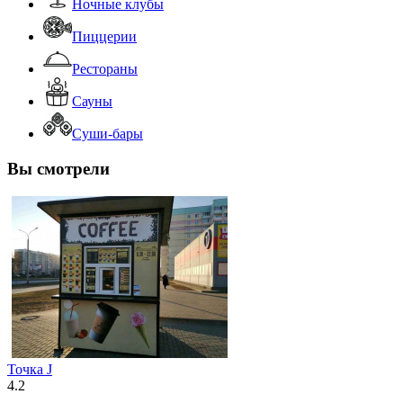
Ночные клубы
Пиццерии
Рестораны
Сауны
Суши-бары
Вы смотрели
Точка J
4.2