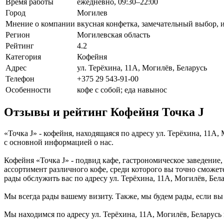
Время работы
ежедневно, 09:30–22:00
Город
Могилев
Мнение о компании
вкусная конфетка, замечательный выбор, 
Регион
Могилевская область
Рейтинг
4.2
Категория
Кофейня
Адрес
ул. Терёхина, 11А, Могилёв, Беларусь
Телефон
+375 29 543-91-00
Особенности
кофе с собой; еда навынос
Отзывы и рейтинг Кофейня Точка J
«Точка J» - кофейня, находящаяся по адресу ул. Терёхина, 11А
с основной информацией о нас.
Кофейня «Точка J» - подвид кафе, гастрономическое заведение,
ассортимент различного кофе, среди которого вы точно сможете
рады обслужить вас по адресу ул. Терёхина, 11А, Могилёв, Бела
Мы всегда рады вашему визиту. Также, мы будем рады, если вы 
Мы находимся по адресу ул. Терёхина, 11А, Могилёв, Беларусь