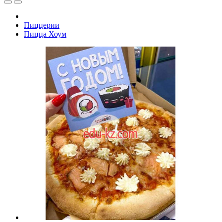
Пиццерии
Пицца Хоум