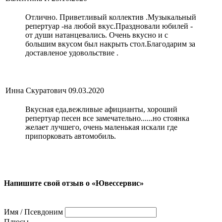
Отлично. Приветливый коллектив .Музыкальный
репертуар -на любой вкус.Праздновали юбилей -
от души натанцевались. Очень вкусно и с
большим вкусом был накрыть стол.Благодарим за
доставленое удовольствие .
Инна Скуратович
09.03.2020
Вкусная еда,вежливые афицианты, хороший
репертуар песен все замечательно......но стоянка
желает лучшего, очень маленькая искали где
припорковать автомобиль.
Напишите свой отзыв о «Ювессервис»
Имя / Псевдоним
Плюсы