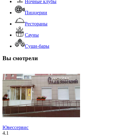
Ночные клубы
Пиццерии
Рестораны
Сауны
Суши-бары
Вы смотрели
Ювессервис
4.1