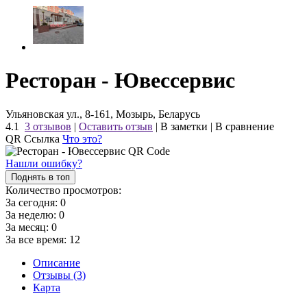
Ресторан - Ювессервис
Ульяновская ул., 8-161, Мозырь, Беларусь
4.1
3 отзывов
|
Оставить отзыв
|
В заметки
|
В сравнение
QR Ссылка
Что это?
Нашли ошибку?
Поднять в топ
Количество просмотров:
За сегодня:
0
За неделю:
0
За месяц:
0
За все время:
12
Описание
Отзывы (3)
Карта