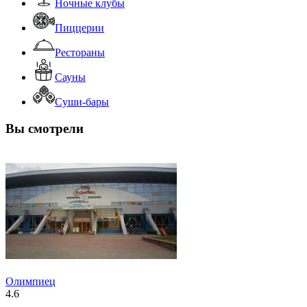
Ночные клубы
Пиццерии
Рестораны
Сауны
Суши-бары
Вы смотрели
Олимпиец
4.6